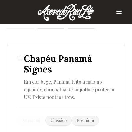
1
/
3
Chapéu Panamá
Signes
Em cor bege, Panamá feito à mão no
equador, com palha de toquilla e proteção
UV. Existe noutros tons.
Artesanal
Clássico
Premium